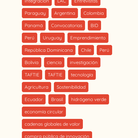
Integración
LAC
Entrevistas
Paraguay
Argentina
Colombia
Panamá
Convocatorias
BID
Perú
Uruguay
Emprendimiento
República Dominicana
Chile
Perú
Bolivia
ciencia
investigación
TAFTIE
TAFTIE
tecnología
Agricultura
Sostenibilidad
Ecuador
Brasil
hidrógeno verde
economía circular
cadenas globales de valor
compra pública de innovación