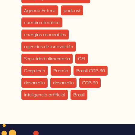
Agenda Futuro
podcast
cambio climático
energías renovables
agencias de innovación
Seguridad alimentaria
OEI
Deep tech
Premio
Brasil COP-30
desarrollo
desarrollo
COP-30
inteligencia artificial
Brasil