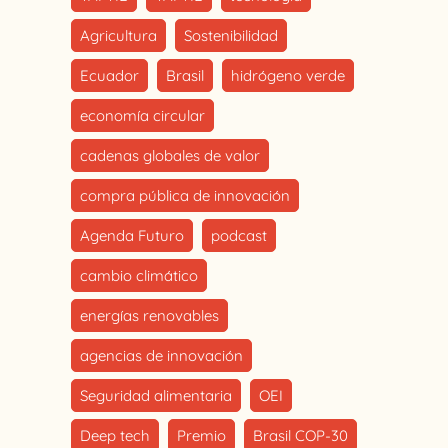
Agricultura
Sostenibilidad
Ecuador
Brasil
hidrógeno verde
economía circular
cadenas globales de valor
compra pública de innovación
Agenda Futuro
podcast
cambio climático
energías renovables
agencias de innovación
Seguridad alimentaria
OEI
Deep tech
Premio
Brasil COP-30