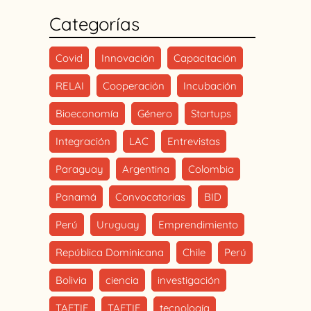
Categorías
Covid
Innovación
Capacitación
RELAI
Cooperación
Incubación
Bioeconomía
Género
Startups
Integración
LAC
Entrevistas
Paraguay
Argentina
Colombia
Panamá
Convocatorias
BID
Perú
Uruguay
Emprendimiento
República Dominicana
Chile
Perú
Bolivia
ciencia
investigación
TAFTIE
TAFTIE
tecnología