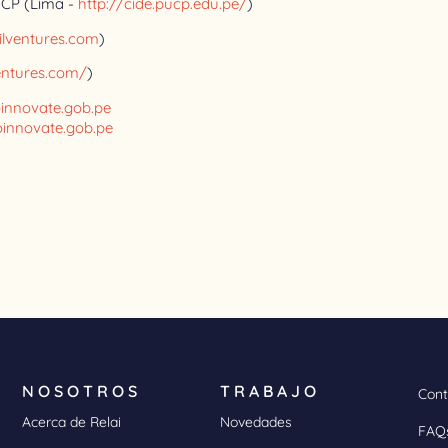
CP (Lima -
http://cide.pucp.edu.pe/
)
ilventures.com
)
entures.com/
)
oinnovate.gob.pe
innovate.gob.pe
NOSOTROS
TRABAJO
Cont
Acerca de Relai
Novedades
FAQ