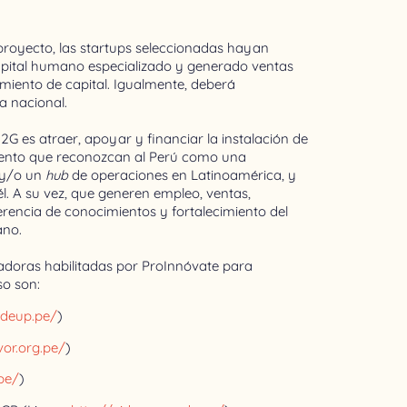
l proyecto, las startups seleccionadas hayan
capital humano especializado y generado ventas
miento de capital. Igualmente, deberá
a nacional.
2G es atraer, apoyar y financiar la instalación de
iento que reconozcan al Perú como una
 y/o un
hub
de operaciones en Latinoamérica, y
l. A su vez, que generen empleo, ventas,
erencia de conocimientos y fortalecimiento del
ano.
adoras habilitadas por ProInnóvate para
so son:
ndeup.pe/
)
vor.org.pe/
)
pe/
)