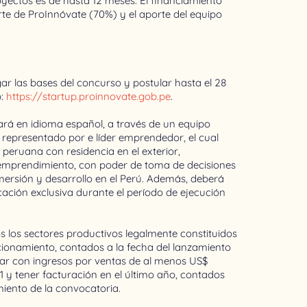
oyectos es de hasta 12 meses. El financiamiento
te de ProInnóvate (70%) y el aporte del equipo
r las bases del concurso y postular hasta el 28
b:
https://startup.proinnovate.gob.pe
.
ará en idioma español, a través de un equipo
representado por e líder emprendedor, el cual
peruana con residencia en el exterior,
emprendimiento, con poder de toma de decisiones
mersión y desarrollo en el Perú. Además, deberá
cación exclusiva durante el período de ejecución
 los sectores productivos legalmente constituidos
ncionamiento, contados a la fecha del lanzamiento
ar con ingresos por ventas de al menos US$
 y tener facturación en el último año, contados
iento de la convocatoria.