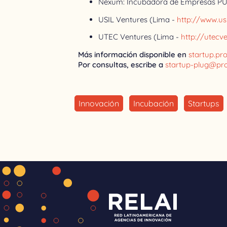
Nexum: Incubadora de Empresas PU
USIL Ventures (Lima -
http://www.us
UTEC Ventures (Lima -
http://utecv
Más información disponible en
startup.pr
Por consultas, escribe a
startup-plug@pro
Innovación
Incubación
Startups