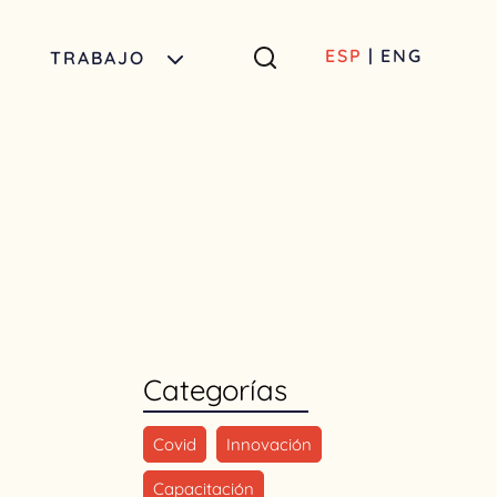
ESP
|
ENG
TRABAJO
Categorías
Covid
Innovación
Capacitación