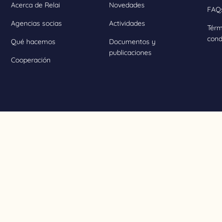
Acerca de Relai
Novedades
FAQ
Agencias socias
Actividades
Térm
cond
Qué hacemos
Documentos y
publicaciones
Cooperación