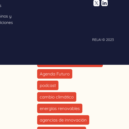
Sostenibilidad
s
inos y
Ecuador
Brasil
iciones
hidrógeno verde
economía circular
RELAI © 2023
cadenas globales de valor
compra pública de innovación
Agenda Futuro
podcast
cambio climático
energías renovables
agencias de innovación