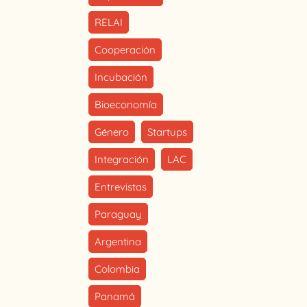
RELAI
Cooperación
Incubación
Bioeconomía
Género
Startups
Integración
LAC
Entrevistas
Paraguay
Argentina
Colombia
Panamá