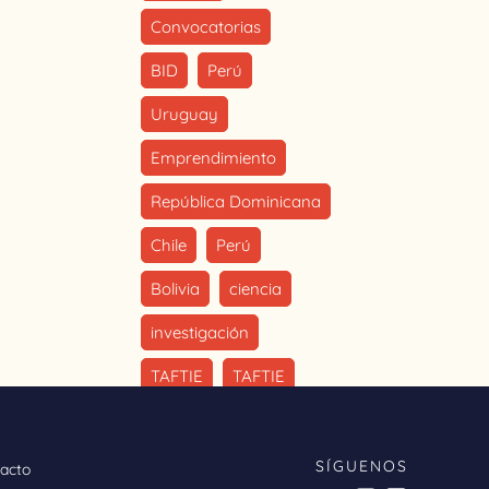
Convocatorias
BID
Perú
Uruguay
Emprendimiento
República Dominicana
Chile
Perú
Bolivia
ciencia
investigación
TAFTIE
TAFTIE
tecnología
Agricultura
SÍGUENOS
acto