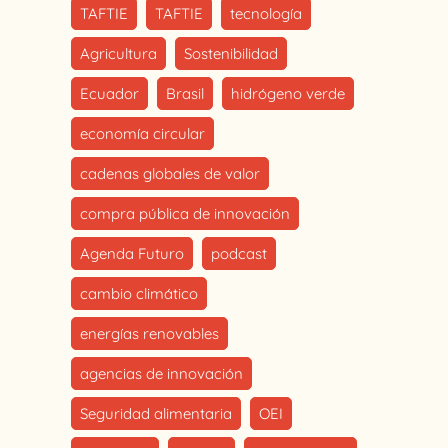
TAFTIE
TAFTIE
tecnología
Agricultura
Sostenibilidad
Ecuador
Brasil
hidrógeno verde
economía circular
cadenas globales de valor
compra pública de innovación
Agenda Futuro
podcast
cambio climático
energías renovables
agencias de innovación
Seguridad alimentaria
OEI