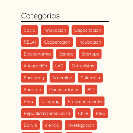
Categorías
Covid
Innovación
Capacitación
RELAI
Cooperación
Incubación
Bioeconomía
Género
Startups
Integración
LAC
Entrevistas
Paraguay
Argentina
Colombia
Panamá
Convocatorias
BID
Perú
Uruguay
Emprendimiento
República Dominicana
Chile
Perú
Bolivia
ciencia
investigación