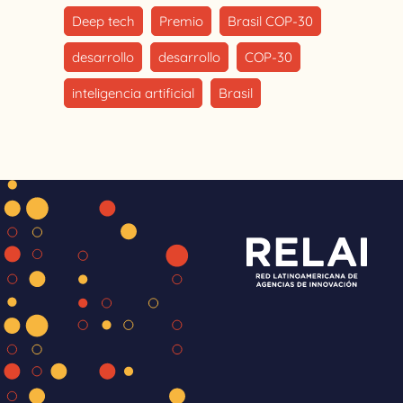
Deep tech
Premio
Brasil COP-30
desarrollo
desarrollo
COP-30
inteligencia artificial
Brasil