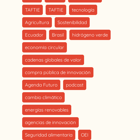
TAFTIE
TAFTIE
tecnología
Agricultura
Sostenibilidad
Ecuador
Brasil
hidrógeno verde
economía circular
cadenas globales de valor
compra pública de innovación
Agenda Futuro
podcast
cambio climático
energías renovables
agencias de innovación
Seguridad alimentaria
OEI