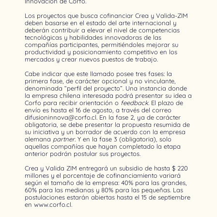
Innovación de Corfo.
Los proyectos que busca cofinanciar Crea y Valida-ZIM
deben basarse en el estado del arte internacional y
deberán contribuir a elevar el nivel de competencias
tecnológicas y habilidades innovadoras de las
compañías participantes, permitiéndoles mejorar su
productividad y posicionamiento competitivo en los
mercados y crear nuevos puestos de trabajo.
Cabe indicar que este llamado posee tres fases: la
primera fase, de carácter opcional y no vinculante,
denominada “perfil del proyecto”. Una instancia donde
la empresa chilena interesada podrá presentar su idea a
Corfo para recibir orientación o
feedback
. El plazo de
envío es hasta el 16 de agosto, a través del correo
difusioninnova@corfo.cl. En la fase 2, ya de carácter
obligatoria, se debe presentar la propuesta resumida de
su iniciativa y un borrador de acuerdo con la empresa
alemana
partner
. Y en la fase 3 (obligatoria), solo
aquellas compañías que hayan completado la etapa
anterior podrán postular sus proyectos.
Crea y Valida ZIM entregará un subsidio de hasta $ 220
millones y el porcentaje de cofinanciamiento variará
según el tamaño de la empresa: 40% para las grandes,
60% para las medianas y 80% para las pequeñas. Las
postulaciones estarán abiertas hasta el 15 de septiembre
en www.corfo.cl.