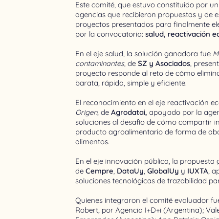
Este comité, que estuvo constituido por u
agencias que recibieron propuestas y de es
proyectos presentados para finalmente el
por la convocatoria:
salud, reactivación 
En el eje salud, la solución ganadora fue
M
contaminantes
, de
SZ y Asociados
, presen
proyecto responde al reto de cómo elimin
barata, rápida, simple y eficiente.
El reconocimiento en el eje reactivación e
Origen
, de
Agrodatai,
apoyado por la age
soluciones al desafío de cómo compartir in
producto agroalimentario de forma de abor
alimentos.
En el eje innovación pública, la propuesta 
de
Cempre
,
DataUy
,
GlobalUy
y
IUXTA
, 
soluciones tecnológicas de trazabilidad pa
Quienes integraron el comité evaluador fu
Robert, por Agencia I+D+i (Argentina); Va