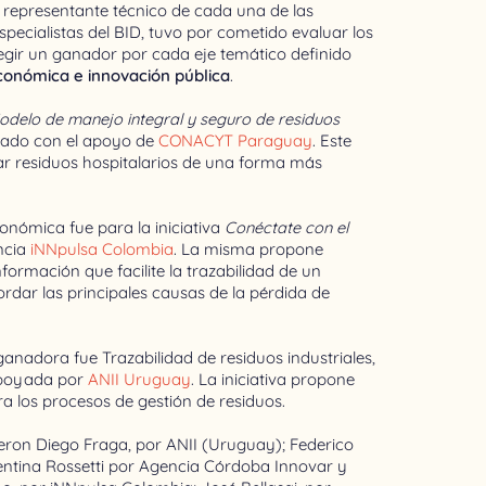
n representante técnico de cada una de las
pecialistas del BID, tuvo por cometido evaluar los
egir un ganador por cada eje temático definido
económica e innovación pública
.
odelo de manejo integral y seguro de residuos
tado con el apoyo de
CONACYT Paraguay
. Este
ar residuos hospitalarios de una forma más
conómica fue para la iniciativa
Conéctate con el
ncia
iNNpulsa Colombia
. La misma propone
formación que facilite la trazabilidad de un
dar las principales causas de la pérdida de
ganadora fue Trazabilidad de residuos industriales,
apoyada por
ANII Uruguay
. La iniciativa propone
ra los procesos de gestión de residuos.
eron Diego Fraga, por ANII (Uruguay); Federico
lentina Rossetti por Agencia Córdoba Innovar y