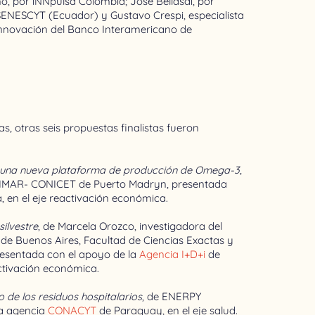
o, por iNNpulsa Colombia; José Bellasai, por
ENESCYT (Ecuador) y Gustavo Crespi, especialista
 Innovación del Banco Interamericano de
s, otras seis propuestas finalistas fueron
e una nueva plataforma de producción de Omega-3
,
CESIMAR- CONICET de Puerto Madryn, presentada
, en el eje reactivación económica.
silvestre
, de Marcela Orozco, investigadora del
n de Buenos Aires, Facultad de Ciencias Exactas y
resentada con el apoyo de la
Agencia I+D+i
de
activación económica.
 de los residuos hospitalarios
, de ENERPY
la agencia
CONACYT
de Paraguay, en el eje salud.