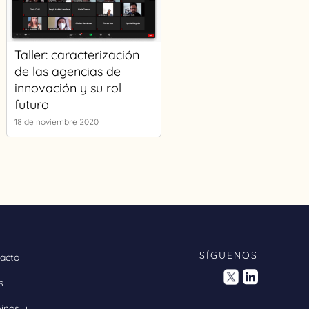
Taller: caracterización
de las agencias de
innovación y su rol
futuro
18 de noviembre 2020
SÍGUENOS
acto
s
inos y