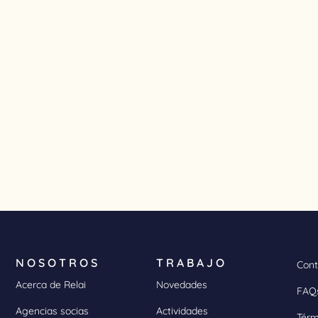
NOSOTROS
TRABAJO
Cont
Acerca de Relai
Novedades
FAQ
Agencias socias
Actividades
Térm