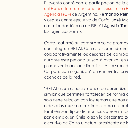
El evento contó con la participación de la e
del Banco Interamericano de Desarrollo (
Agencia I+D+i
de Argentina,
Fernando Pei
vicepresidente ejecutivo de Corfo,
José Mi
coordinador técnico de RELAI
Agustín To
las agencias socias.
Corfo reafirmó su compromiso de promover 
que integran RELAI. Con este cometido, i
colaborativamente los desafíos del cambi
durante este período buscará avanzar en e
promover la acción climática.
Asimismo, d
Corporación organizará un encuentro prese
agencias de la red.
“RELAI es un espacio idóneo de aprendizaje
similar que permiten fortalecer, de forma 
solo tiene relación con los temas que nos
o desafíos que compartimos como el cambi
también son tipos de prácticas que en la 
por ejemplo, en Chile lo son la descentrali
ejecutivo de Corfo y actual presidente de 