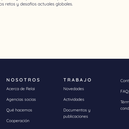
s retos y desafíos actuales globales.
NOSOTROS
TRABAJO
Cont
Acerca de Relai
Novedades
FAQ
Agencias socias
Actividades
Térm
cond
Qué hacemos
Documentos y
publicaciones
Cooperación