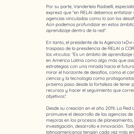
Por su parte, Vanderleia Radaelli, especiali
expresó que “en RELAI debemos enfatizar 
agencias vinculadas como lo son los desafí
Aún podemos profundizar en estos ámbito
aprendizaje dentro de la red”.
En tanto, el presidente de la Agencia I+D+
traspaso de la presidencia de RELAI a CORF
los vínculos: “Es un ámbito de aprendizaj
en América Latina como algo más que asign
estrategias con una mirada hacia el futuro. 
mirar el horizonte de desafíos, como el ca
ciencia y la tecnología como protagonistas
próximo paso desde la fortaleza de tener 
recursos y hacer el seguimiento que corre
objetivos”.
Desde su creación en el año 2019, La Red
promueve el desarrollo de las agencias de
mejoras en los procesos de planeamiento, e
investigación, desarrollo e innovación. Tod
latinoamericanos tengan cada vez más e