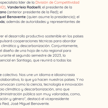
specialista líder de la
División de Competitividad
BID)
,
Vanderleia Radaelli
; el presidente de la
rano
(anterior presidente de la Red); el
guel Benavente
(quien asume la presidencia); el
más
; además de autoridades y representantes de
el desarrollo productivo sostenible en los países
mpulsará cooperaciones técnicas para abordar
o climático y descarbonización. Conjuntamente,
l diseño de una hoja de ruta regional para
urante el segundo semestre de 2023, la
ncial en Santiago, que reunirá a todas las
 colectivo. Nos une un idioma e idiosincrasia
colaborativa, lo que ya hacen nuestros países. Y no
 convocan como la ciencia, tecnología e innovación
o climático y descarbonización, sino que
administración pública son muy valoradas, como,
zación y género”, destacó el vicepresidente
la Red, José Miguel Benavente.