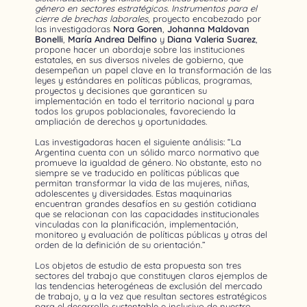
género en sectores estratégicos. Instrumentos para el
cierre de brechas laborales
, proyecto encabezado por
las investigadoras
Nora Goren
,
Johanna Maldovan
Bonelli
,
María Andrea Delfino
y
Diana Valeria Suarez
,
propone hacer un abordaje sobre las instituciones
estatales, en sus diversos niveles de gobierno, que
desempeñan un papel clave en la transformación de las
leyes y estándares en políticas públicas, programas,
proyectos y decisiones que garanticen su
implementación en todo el territorio nacional y para
todos los grupos poblacionales, favoreciendo la
ampliación de derechos y oportunidades.
Las investigadoras hacen el siguiente análisis: “La
Argentina cuenta con un sólido marco normativo que
promueve la igualdad de género. No obstante, esto no
siempre se ve traducido en políticas públicas que
permitan transformar la vida de las mujeres, niñas,
adolescentes y diversidades. Estas maquinarias
encuentran grandes desafíos en su gestión cotidiana
que se relacionan con las capacidades institucionales
vinculadas con la planificación, implementación,
monitoreo y evaluación de políticas públicas y otras del
orden de la definición de su orientación.”
Los objetos de estudio de esta propuesta son tres
sectores del trabajo que constituyen claros ejemplos de
las tendencias heterogéneas de exclusión del mercado
de trabajo, y a la vez que resultan sectores estratégicos
para el desarrollo sustentable e inclusivo de nuestro