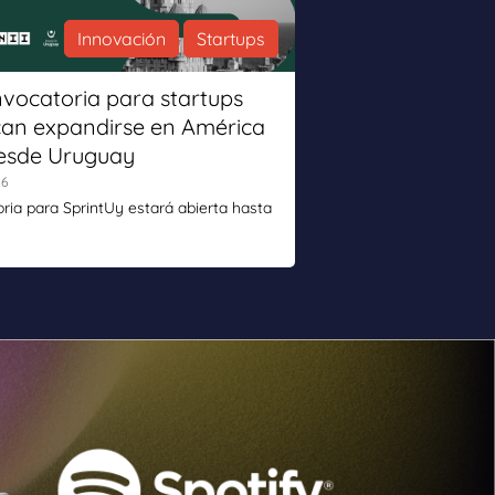
Innovación
Startups
vocatoria para startups
an expandirse en América
desde Uruguay
26
ria para SprintUy estará abierta hasta