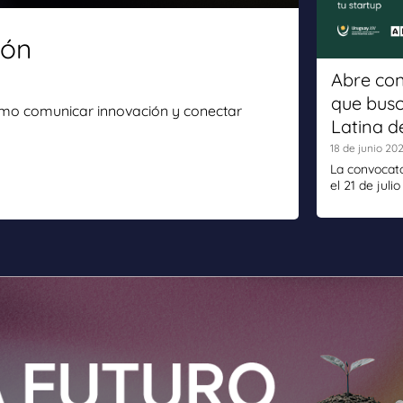
ión
Abre con
que busc
mo comunicar innovación y conectar
Latina 
18 de junio 20
La convocato
el 21 de julio