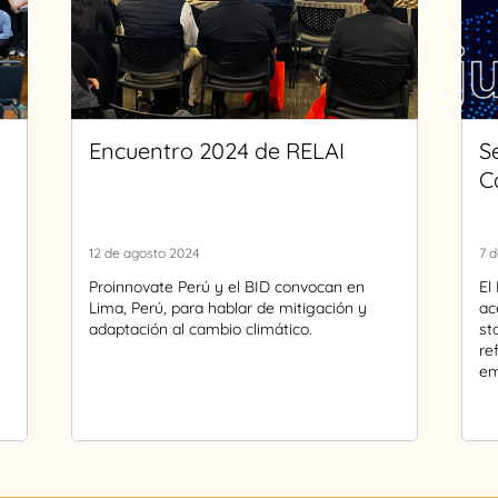
Encuentro 2024 de RELAI
S
C
12 de agosto 2024
7 d
Proinnovate Perú y el BID convocan en
El
Lima, Perú, para hablar de mitigación y
ac
adaptación al cambio climático.
st
re
em