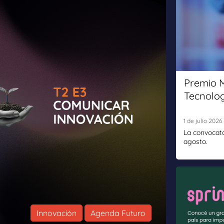
Premio 
Tecnolog
1 de julio 2026
La convocato
agosto.
Innovación
Agenda Futuro