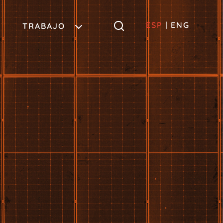
ESP
|
ENG
TRABAJO